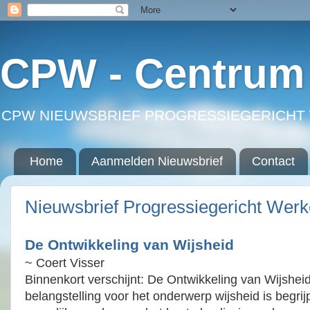
CPW - Centrum 
CPW NIEUWSBRIEF PROGRESSIEGERICHT 
Home
Aanmelden Nieuwsbrief
Contact
Nieuwsbrief Progressiegericht Wer
De Ontwikkeling van Wijsheid
~ Coert Visser
Binnenkort verschijnt: De Ontwikkeling van Wijshei
belangstelling voor het onderwerp wijsheid is begrijp