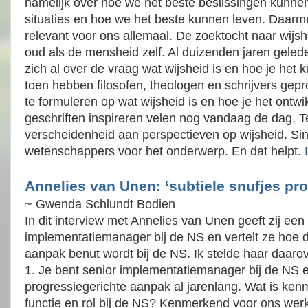
namelijk over hoe we het beste beslissingen kunnen
situaties en hoe we het beste kunnen leven. Daarm
relevant voor ons allemaal. De zoektocht naar wijsh
oud als de mensheid zelf. Al duizenden jaren gele
zich al over de vraag wat wijsheid is en hoe je het k
toen hebben filosofen, theologen en schrijvers ge
te formuleren op wat wijsheid is en hoe je het ontwi
geschriften inspireren velen nog vandaag de dag. Te
verscheidenheid aan perspectieven op wijsheid. Si
wetenschappers voor het onderwerp. En dat helpt.
Annelies van Unen: ‘subtiele snufjes pr
~ Gwenda Schlundt Bodien
In dit interview met Annelies van Unen geeft zij een 
implementatiemanager bij de NS en vertelt ze hoe 
aanpak benut wordt bij de NS. Ik stelde haar daarov
1. Je bent senior implementatiemanager bij de NS e
progressiegerichte aanpak al jarenlang. Wat is ke
functie en rol bij de NS? Kenmerkend voor ons werk