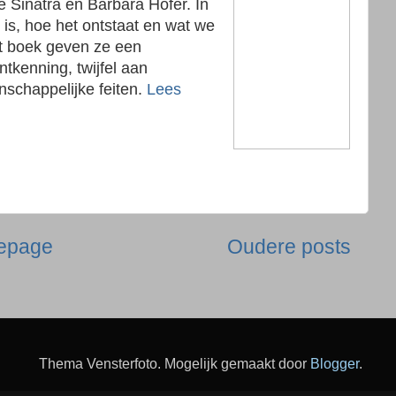
 Sinatra en Barbara Hofer. In
 is, hoe het ontstaat en wat we
et boek geven ze een
tkenning, twijfel aan
schappelijke feiten.
Lees
epage
Oudere posts
Thema Vensterfoto. Mogelijk gemaakt door
Blogger
.