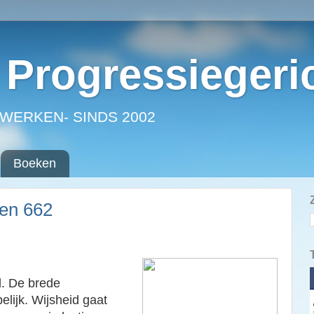
Progressiegeri
WERKEN- SINDS 2002
Boeken
ken 662
d. De brede
elijk. Wijsheid gaat