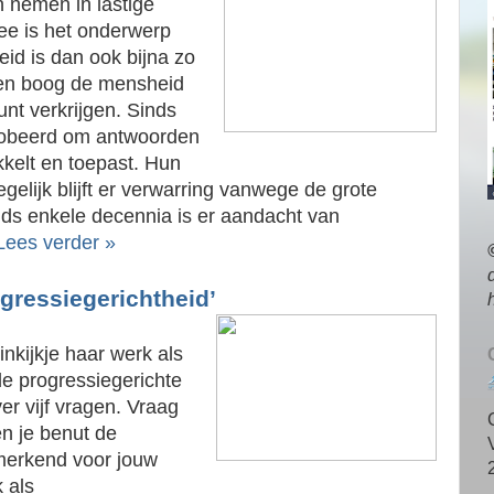
 nemen in lastige
ee is het onderwerp
eid is dan ook bijna zo
den boog de mensheid
unt verkrijgen. Sinds
probeerd om antwoorden
kkelt en toepast. Hun
gelijk blijft er verwarring vanwege de grote
nds enkele decennia is er aandacht van
Lees verder »
ogressiegerichtheid’
inkijkje haar werk als
de progressiegerichte
er vijf vragen. Vraag
n je benut de
nmerkend voor jouw
 als