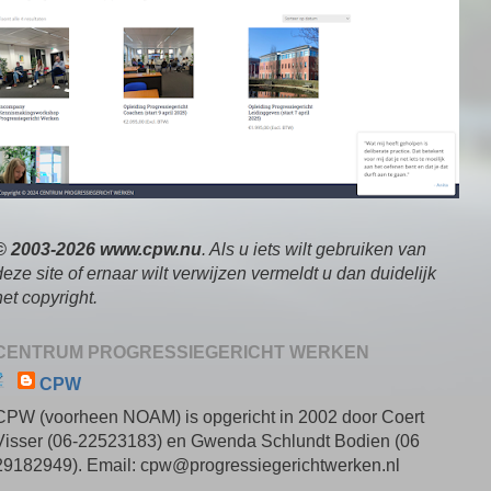
© 2003-2026 www.cpw.nu
. Als u iets wilt gebruiken van
deze site of ernaar wilt verwijzen vermeldt u dan duidelijk
het copyright.
CENTRUM PROGRESSIEGERICHT WERKEN
CPW
CPW (voorheen NOAM) is opgericht in 2002 door Coert
Visser (06-22523183) en Gwenda Schlundt Bodien (06
29182949). Email: cpw@progressiegerichtwerken.nl