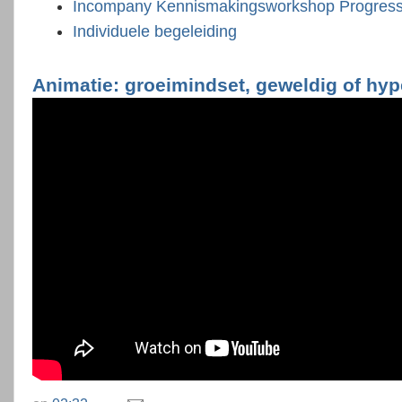
Incompany Kennismakingsworkshop Progress
Individuele begeleiding
Animatie: groeimindset, geweldig of hy