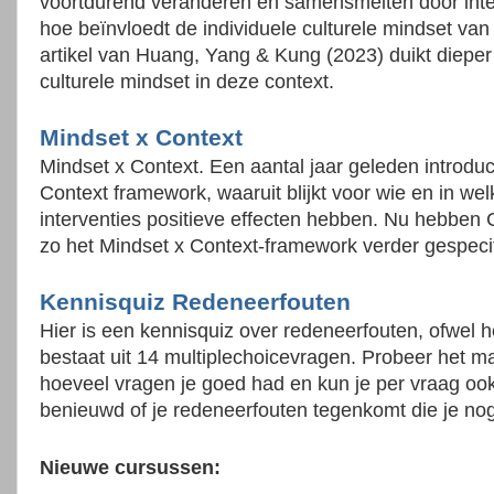
voortdurend veranderen en samensmelten door intere
hoe beïnvloedt de individuele culturele mindset va
artikel van Huang, Yang & Kung (2023) duikt dieper
culturele mindset in deze context.
Mindset x Context
Mindset x Context. Een aantal jaar geleden introd
Context framework, waaruit blijkt voor wie en in w
interventies positieve effecten hebben. Nu hebben 
zo het Mindset x Context-framework verder gespeci
Kennisquiz Redeneerfouten
Hier is een kennisquiz over redeneerfouten, ofwel 
bestaat uit 14 multiplechoicevragen. Probeer het ma
hoeveel vragen je goed had en kun je per vraag ook
benieuwd of je redeneerfouten tegenkomt die je nog
Nieuwe cursussen: