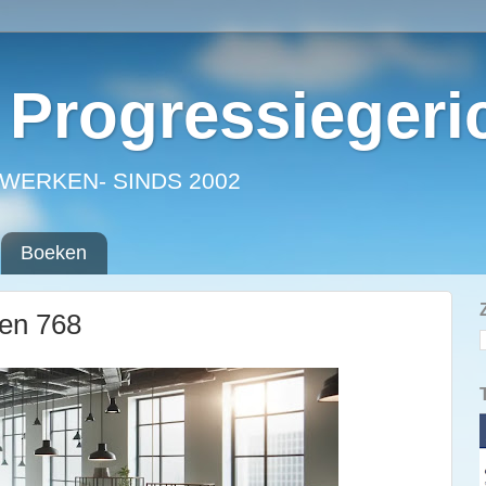
Progressiegeri
WERKEN- SINDS 2002
Boeken
ken 768