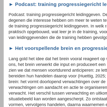
► Podcast: training progressiegericht l
Podcast: training progressiegericht leidinggeven. D
degenen die interesse hebben om meer te weten te
de training progressiegericht leidinggeven. In welk 
praktisch opgebouwd, wat leer je in de training, voo
van leidinggevenden die de training hebben gevol
► Het voorspellende brein en progressi
Lang gold het idee dat het brein vooral reageert op 
ons, het brein verwerkt die input en produceert een
zien we dat mensen voortdurend anticiperen: ze let
bereiden hun handelen daarop voor (Huettig, 2025; 
brein: het vormt doorlopend verwachtingen over de
verwachtingen om aandacht en actie te organiseren
verwacht. Het verschil tussen verwachting en uitkom
situatiebeeld kan worden aangescherpt. Zo ontstaat
vormen, vervolgens handelen, daarna waarnemen en t