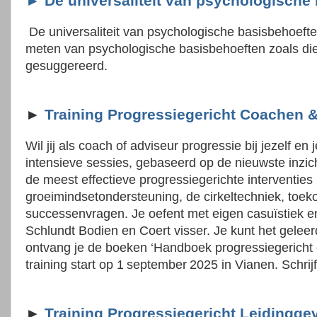
► De universaliteit van psychologische
De universaliteit van psychologische basisbehoefte
meten van psychologische basisbehoeften zoals die
gesuggereerd.
►
Training Progressiegericht Coachen &
Wil jij als coach of adviseur progressie bij jezelf en
intensieve sessies, gebaseerd op de nieuwste inzich
de meest effectieve progressiegerichte interventies
groeimindsetondersteuning, de cirkeltechniek, toek
successenvragen. Je oefent met eigen casuïstiek 
Schlundt Bodien en Coert visser. Je kunt het geleer
ontvang je de boeken ‘Handboek progressiegericht c
training start op 1 september 2025 in Vianen. Schrijf 
►
Training Progressiegericht Leidingge