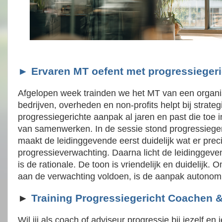
► Ervaren MT oefent met progressiegeri
Afgelopen week trainden we het MT van een organi
bedrijven, overheden en non-profits helpt bij strate
progressiegerichte aanpak al jaren en past die toe i
van samenwerken. In de sessie stond progressieger
maakt de leidinggevende eerst duidelijk wat er pre
progressieverwachting. Daarna licht de leidinggeve
is de rationale. De toon is vriendelijk en duidelijk.
aan de verwachting voldoen, is de aanpak autono
►
Training Progressiegericht Coachen &
Wil jij als coach of adviseur progressie bij jezelf en