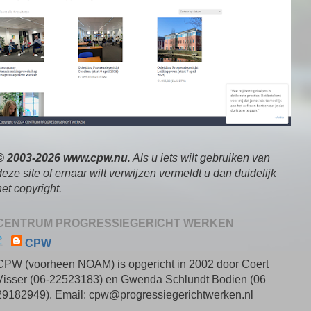
© 2003-2026 www.cpw.nu
. Als u iets wilt gebruiken van
deze site of ernaar wilt verwijzen vermeldt u dan duidelijk
het copyright.
CENTRUM PROGRESSIEGERICHT WERKEN
CPW
CPW (voorheen NOAM) is opgericht in 2002 door Coert
Visser (06-22523183) en Gwenda Schlundt Bodien (06
29182949). Email: cpw@progressiegerichtwerken.nl