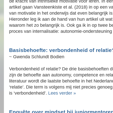
de kracht van intrinsieke motivatie voor leren. In e
artikel gaan Vansteenkiste et al. (2018) in op een 
van motivatie in het onderwijs dat even belangrijk is:
Hieronder leg ik aan de hand van hun artikel uit wat 
waarom het zo belangrijk is. Ook ga ik in op twee b
proces van internalisatie: autonomie-ondersteuning 
Basisbehoefte: verbondenheid of relatie
~ Gwenda Schlundt Bodien
Verbondenheid of relatie? De drie basisbehoeften d
zijn de behoefte aan autonomy, competence en rel
literatuur wordt die laatste behoefte in het Nederlan
‘relatie’. Die term is volgens mij niet precies genoe
is ‘verbondenheid’.
Lees verder »
Enquête over mindset bij juniormentore