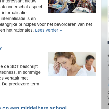
en interessant nieuw
vaak onderschat aspect
 internalisatie.
internalisatie is en
elangrijke principes voor het bevorderen van het
en het rationales.
Lees verder »
?
ie de SDT beschrijft
atedness. In sommige
ds vertaalt met
g. De preciezere term
n op een middelbare school