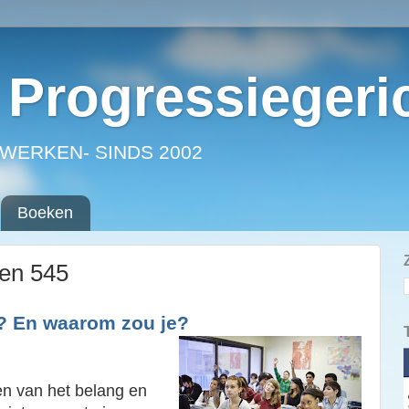
Progressiegeri
WERKEN- SINDS 2002
Boeken
ken 545
as? En waarom zou je?
en van het belang en