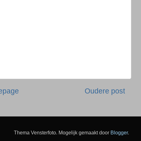
epage
Oudere post
Thema Vensterfoto. Mogelijk gemaakt door
Blogger
.