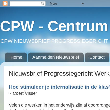
CPW - Centrum 
CPW NIEUWSBRIEF PROGRESSIEGERICHT 
Home
Aanmelden Nieuwsbrief
Contact
Nieuwsbrief Progressiegericht Wer
Hoe stimuleer je internalisatie in de kl
~ Coert Visser
Velen die werken in het onderwijs zijn al doordrong