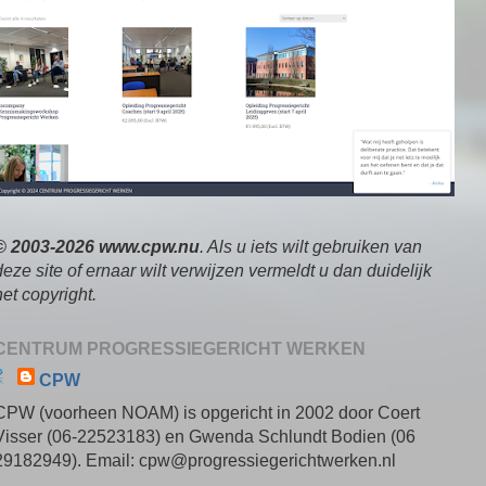
© 2003-2026 www.cpw.nu
. Als u iets wilt gebruiken van
deze site of ernaar wilt verwijzen vermeldt u dan duidelijk
het copyright.
CENTRUM PROGRESSIEGERICHT WERKEN
CPW
CPW (voorheen NOAM) is opgericht in 2002 door Coert
Visser (06-22523183) en Gwenda Schlundt Bodien (06
29182949). Email: cpw@progressiegerichtwerken.nl