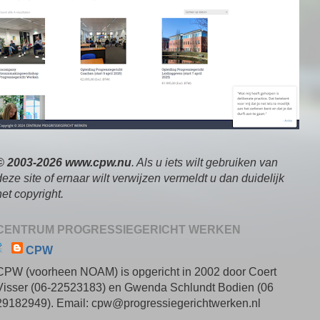
© 2003-2026 www.cpw.nu
. Als u iets wilt gebruiken van
deze site of ernaar wilt verwijzen vermeldt u dan duidelijk
het copyright.
CENTRUM PROGRESSIEGERICHT WERKEN
CPW
CPW (voorheen NOAM) is opgericht in 2002 door Coert
Visser (06-22523183) en Gwenda Schlundt Bodien (06
29182949). Email: cpw@progressiegerichtwerken.nl