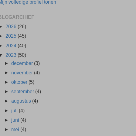
Mijn volledige profiel tonen
BLOGARCHIEF
►
2026
(26)
►
2025
(45)
►
2024
(40)
▼
2023
(50)
►
december
(3)
►
november
(4)
►
oktober
(5)
►
september
(4)
►
augustus
(4)
►
juli
(4)
►
juni
(4)
►
mei
(4)