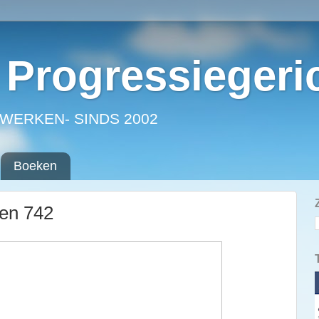
Progressiegeri
WERKEN- SINDS 2002
Boeken
ken 742