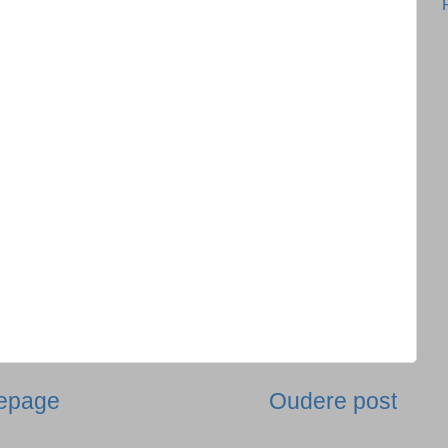
epage
Oudere post