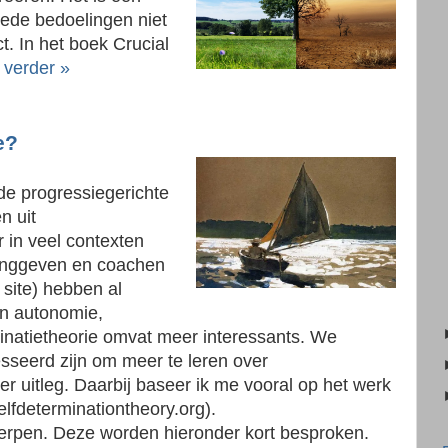
oede bedoelingen niet
ct. In het boek Crucial
 verder »
ie?
 de progressiegerichte
n uit
r in veel contexten
dinggeven en coachen
site) hebben al
n autonomie,
inatietheorie omvat meer interessants. We
sseerd zijn om meer te leren over
er uitleg. Daarbij baseer ik me vooral op het werk
fdeterminationtheory.org).
werpen. Deze worden hieronder kort besproken.