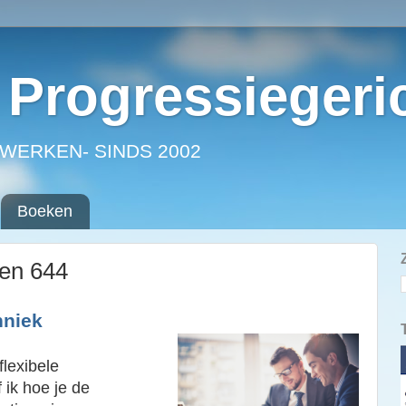
Progressiegeri
WERKEN- SINDS 2002
Boeken
ken 644
hniek
flexibele
f ik hoe je de