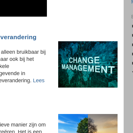
ieverandering
alleen bruikbaar bij
ar ook bij het
kele
ggevende in
ieverandering.
Lees
ieve manier zijn om
reëren. Het is een