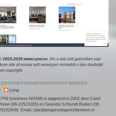
© 2003-2026 www.cpw.nu
. Als u iets wilt gebruiken van
deze site of ernaar wilt verwijzen vermeldt u dan duidelijk
het copyright.
CENTRUM PROGRESSIEGERICHT WERKEN
CPW
CPW (voorheen NOAM) is opgericht in 2002 door Coert
Visser (06-22523183) en Gwenda Schlundt Bodien (06
29182949). Email: cpw@progressiegerichtwerken.nl