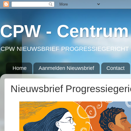
CPW - Centrum 
CPW NIEUWSBRIEF PROGRESSIEGERICHT 
Home
Aanmelden Nieuwsbrief
Contact
Nieuwsbrief Progressieger