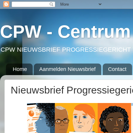
CPW - Centrum 
CPW NIEUWSBRIEF PROGRESSIEGERICHT 
Home
Aanmelden Nieuwsbrief
Contact
Nieuwsbrief Progressieger